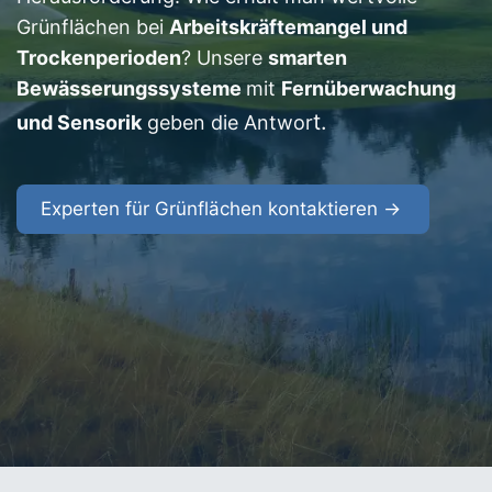
Grünflächen bei
Arbeitskräftemangel und
Trockenperioden
? Unsere
smarten
Bewässerungssysteme
mit
Fernüberwachung
t.
und Sensorik
geben die Antwor
Experten für Grünflächen kontaktieren →